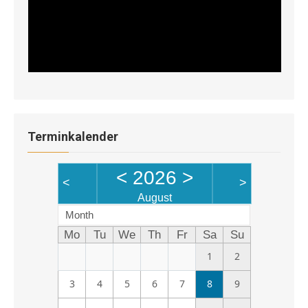
Terminkalender
<
2026
>
<
>
August
Month
Mo
Tu
We
Th
Fr
Sa
Su
1
2
3
4
5
6
7
8
9