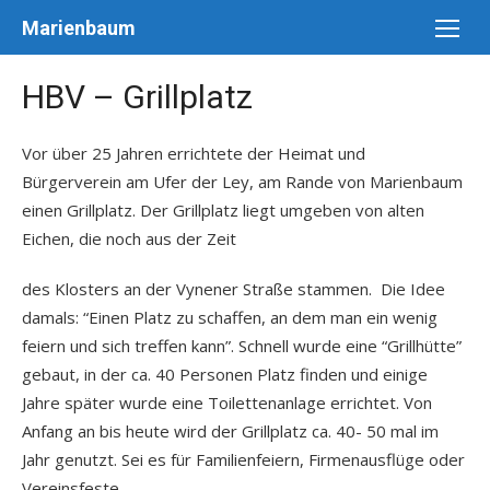
Skip
Marienbaum
to
content
HBV – Grillplatz
Vor über 25 Jahren errichtete der Heimat und
Bürgerverein am Ufer der Ley, am Rande von
Marienbaum
einen Grillplatz. Der Grillplatz liegt
umgeben von alten
Eichen, die noch aus der Zeit
des Klosters an der Vynener Straße stammen.
Die Idee
damals: “Einen Platz zu schaffen, an
dem man ein wenig
feiern und sich treffen kann”.
Schnell wurde eine “Grillhütte”
gebaut, in der ca.
40 Personen Platz finden und einige
Jahre später
wurde eine Toilettenanlage errichtet.
Von
Anfang an bis heute wird der Grillplatz ca. 40-
50 mal im
Jahr genutzt. Sei es für Familienfeiern,
Firmenausflüge oder
Vereinsfeste.