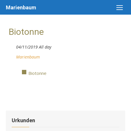
Skip
Marienbaum
to
content
Biotonne
04/11/2019 All day
Marienbaum
Biotonne
Urkunden