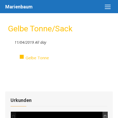
Skip
Marienbaum
to
content
Gelbe Tonne/Sack
11/04/2019 All day
Gelbe Tonne
Urkunden