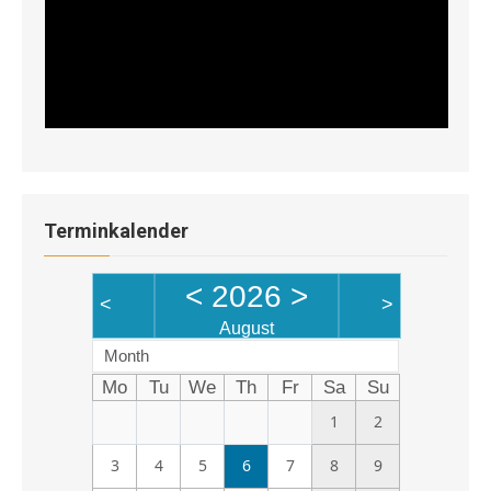
Terminkalender
<
2026
>
<
>
August
Month
Mo
Tu
We
Th
Fr
Sa
Su
1
2
3
4
5
6
7
8
9