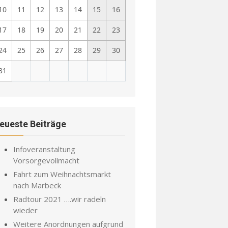
10
11
12
13
14
15
16
17
18
19
20
21
22
23
24
25
26
27
28
29
30
31
eueste Beiträge
Infoveranstaltung
Vorsorgevollmacht
Fahrt zum Weihnachtsmarkt
nach Marbeck
Radtour 2021 ….wir radeln
wieder
Weitere Anordnungen aufgrund