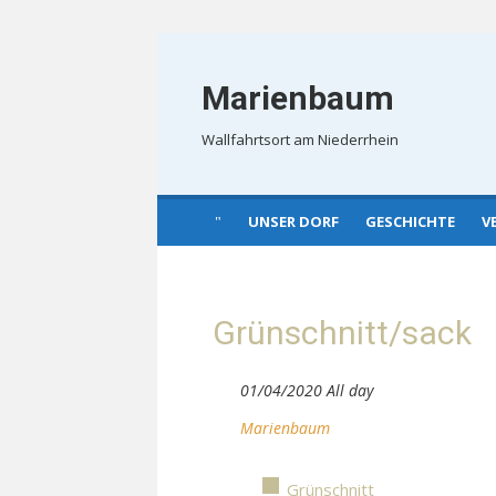
Skip
to
Marienbaum
content
Wallfahrtsort am Niederrhein
UNSER DORF
GESCHICHTE
V
Grünschnitt/sack
01/04/2020 All day
Marienbaum
Grünschnitt