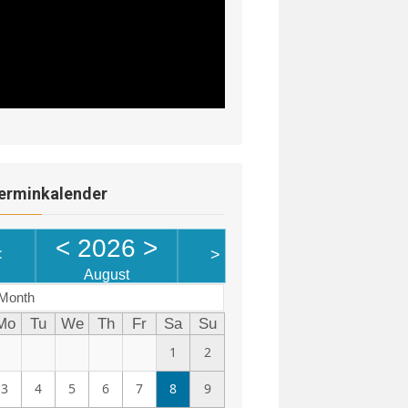
erminkalender
<
2026
>
<
>
August
Month
Mo
Tu
We
Th
Fr
Sa
Su
1
2
3
4
5
6
7
8
9