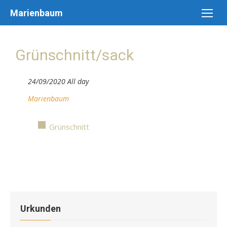
Skip
Marienbaum
to
content
Grünschnitt/sack
24/09/2020 All day
Marienbaum
Grünschnitt
Urkunden