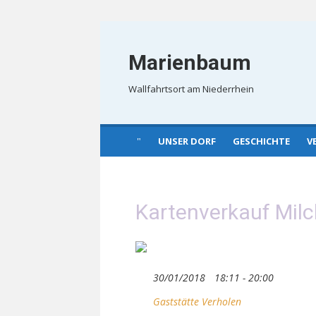
Skip
to
Marienbaum
content
Wallfahrtsort am Niederrhein
UNSER DORF
GESCHICHTE
V
Kartenverkauf Mil
30/01/2018
18:11 - 20:00
Gaststätte Verholen