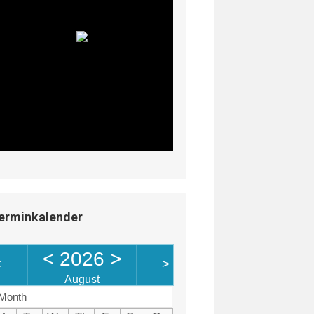
erminkalender
<
2026
>
<
>
August
Month