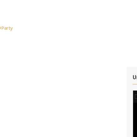
#Party
U