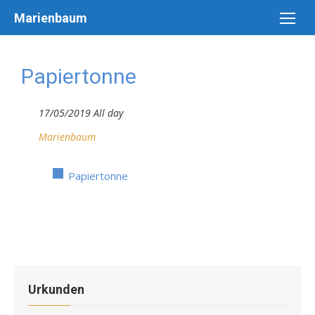
Skip
Marienbaum
to
content
Papiertonne
17/05/2019 All day
Marienbaum
Papiertonne
Urkunden