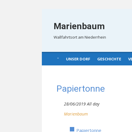
Skip
to
Marienbaum
content
Wallfahrtsort am Niederrhein
UNSER DORF
GESCHICHTE
V
Papiertonne
28/06/2019 All day
Marienbaum
Papiertonne