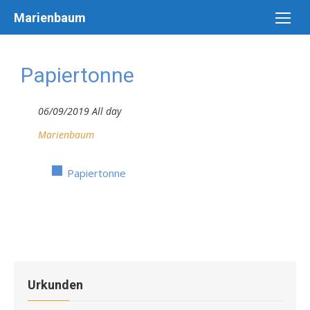
Skip
Marienbaum
to
content
Papiertonne
06/09/2019 All day
Marienbaum
Papiertonne
Urkunden