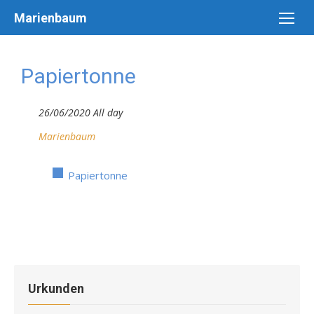
Skip
Marienbaum
to
content
Papiertonne
26/06/2020 All day
Marienbaum
Papiertonne
Urkunden