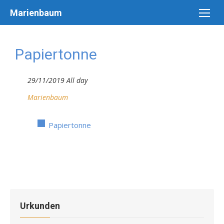
Skip
Marienbaum
to
content
Papiertonne
29/11/2019 All day
Marienbaum
Papiertonne
Urkunden