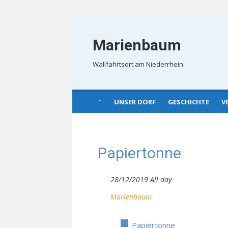
Skip
to
Marienbaum
content
Wallfahrtsort am Niederrhein
UNSER DORF
GESCHICHTE
V
Papiertonne
28/12/2019 All day
Marienbaum
Papiertonne