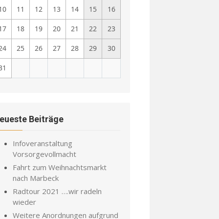
10
11
12
13
14
15
16
17
18
19
20
21
22
23
24
25
26
27
28
29
30
31
eueste Beiträge
Infoveranstaltung
Vorsorgevollmacht
Fahrt zum Weihnachtsmarkt
nach Marbeck
Radtour 2021 ….wir radeln
wieder
Weitere Anordnungen aufgrund