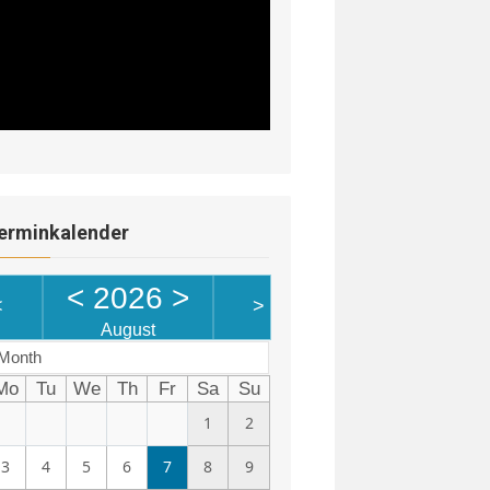
erminkalender
<
2026
>
<
>
August
Month
Mo
Tu
We
Th
Fr
Sa
Su
1
2
3
4
5
6
7
8
9