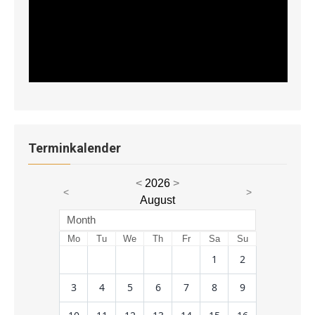
Terminkalender
<
2026
>
<
>
August
Month
Mo
Tu
We
Th
Fr
Sa
Su
1
2
3
4
5
6
7
8
9