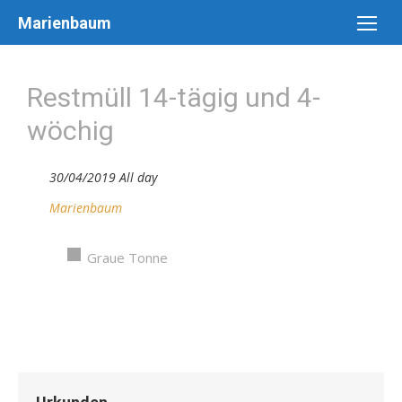
Skip
Marienbaum
to
content
Restmüll 14-tägig und 4-
wöchig
30/04/2019 All day
Marienbaum
Graue Tonne