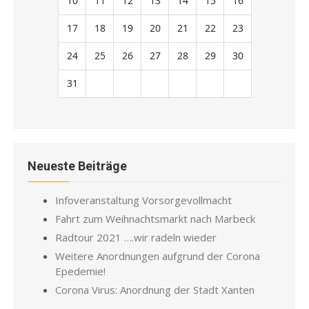
10
11
12
13
14
15
16
17
18
19
20
21
22
23
24
25
26
27
28
29
30
31
Neueste Beiträge
Infoveranstaltung Vorsorgevollmacht
Fahrt zum Weihnachtsmarkt nach Marbeck
Radtour 2021 ….wir radeln wieder
Weitere Anordnungen aufgrund der Corona
Epedemie!
Corona Virus: Anordnung der Stadt Xanten