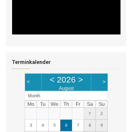
Terminkalender
<
2026
>
<
>
August
Month
Mo
Tu
We
Th
Fr
Sa
Su
1
2
3
4
5
6
7
8
9