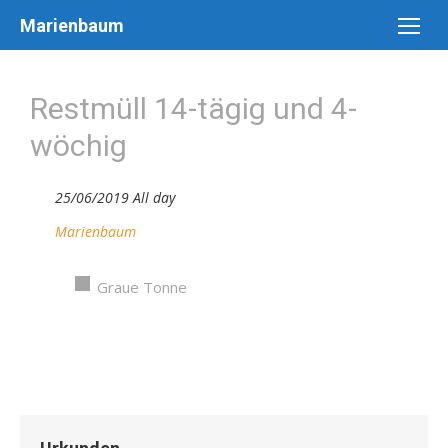
Skip
Marienbaum
to
content
Restmüll 14-tägig und 4-
wöchig
25/06/2019 All day
Marienbaum
Graue Tonne