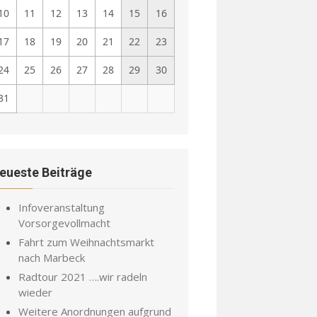
10
11
12
13
14
15
16
17
18
19
20
21
22
23
24
25
26
27
28
29
30
31
eueste Beiträge
Infoveranstaltung
Vorsorgevollmacht
Fahrt zum Weihnachtsmarkt
nach Marbeck
Radtour 2021 ….wir radeln
wieder
Weitere Anordnungen aufgrund