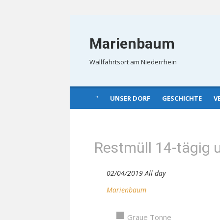
Skip
to
Marienbaum
content
Wallfahrtsort am Niederrhein
UNSER DORF
GESCHICHTE
V
Restmüll 14-tägig 
02/04/2019 All day
Marienbaum
Graue Tonne