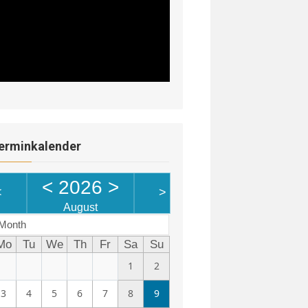
erminkalender
<
2026
>
<
>
August
Month
Mo
Tu
We
Th
Fr
Sa
Su
1
2
3
4
5
6
7
8
9