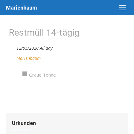
Skip
Marienbaum
to
content
Restmüll 14-tägig
12/05/2020 All day
Marienbaum
Graue Tonne
Urkunden