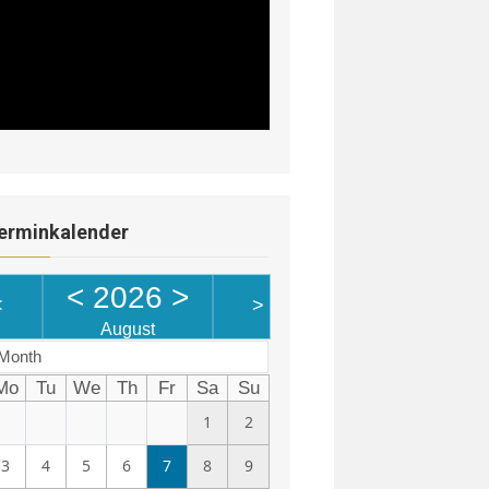
erminkalender
<
2026
>
<
>
August
Month
Mo
Tu
We
Th
Fr
Sa
Su
1
2
3
4
5
6
7
8
9