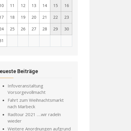
10
11
12
13
14
15
16
17
18
19
20
21
22
23
24
25
26
27
28
29
30
31
eueste Beiträge
Infoveranstaltung
Vorsorgevollmacht
Fahrt zum Weihnachtsmarkt
nach Marbeck
Radtour 2021 ….wir radeln
wieder
Weitere Anordnungen aufgrund