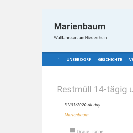
Skip
to
Marienbaum
content
Wallfahrtsort am Niederrhein
UNSER DORF
GESCHICHTE
V
Restmüll 14-tägig 
31/03/2020 All day
Marienbaum
Graue Tonne