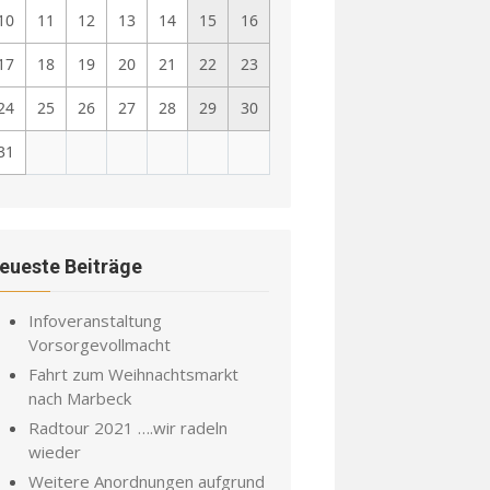
10
11
12
13
14
15
16
17
18
19
20
21
22
23
24
25
26
27
28
29
30
31
eueste Beiträge
Infoveranstaltung
Vorsorgevollmacht
Fahrt zum Weihnachtsmarkt
nach Marbeck
Radtour 2021 ….wir radeln
wieder
Weitere Anordnungen aufgrund