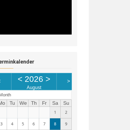
erminkalender
<
2026
>
<
>
August
Month
Mo
Tu
We
Th
Fr
Sa
Su
1
2
3
4
5
6
7
8
9