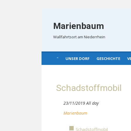
Skip
to
Marienbaum
content
Wallfahrtsort am Niederrhein
UNSER DORF
GESCHICHTE
V
Schadstoffmobil
23/11/2019 All day
Marienbaum
Schadstoffmobil