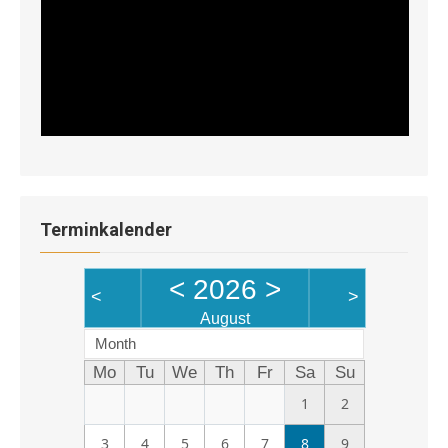
Terminkalender
<
2026
>
<
>
August
Month
Mo
Tu
We
Th
Fr
Sa
Su
1
2
3
4
5
6
7
8
9