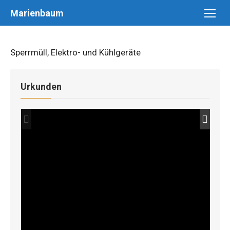
Skip
Marienbaum
to
content
Sperrmüll, Elektro- und Kühlgeräte
Urkunden