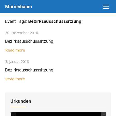
Skip
Marienbaum
to
content
Event Tags:
Bezirksausschusssitzung
Posted
30. Dezember 2018
on
Bezirksausschusssitzung
Read more
Posted
3. Januar 2018
on
Bezirksausschusssitzung
Read more
Urkunden