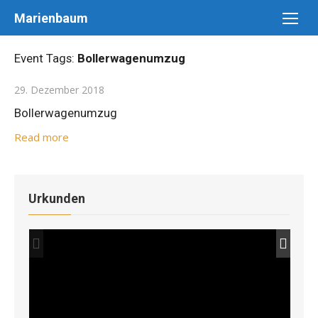
Skip
Marienbaum
to
content
Event Tags:
Bollerwagenumzug
Posted
29. Dezember 2018
on
Bollerwagenumzug
Read more
Urkunden