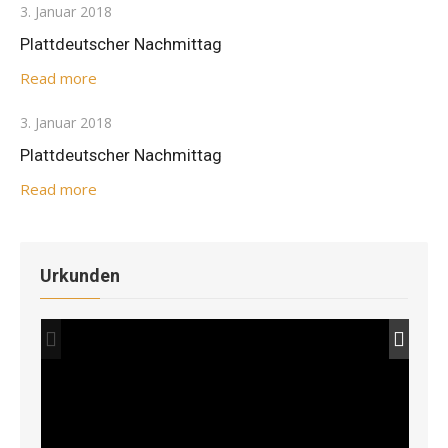
Posted
3. Januar 2018
on
Plattdeutscher Nachmittag
Read more
Posted
3. Januar 2018
on
Plattdeutscher Nachmittag
Read more
Urkunden