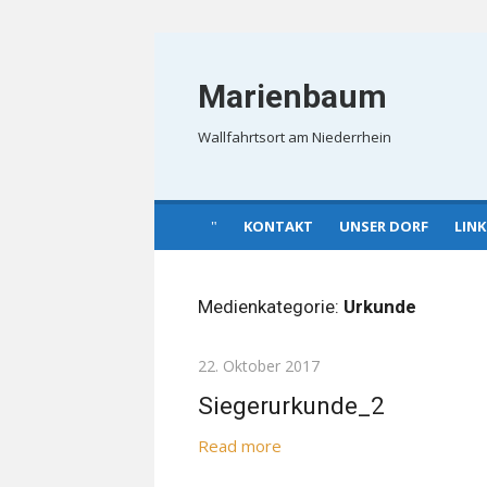
Skip
to
Marienbaum
content
Wallfahrtsort am Niederrhein
KONTAKT
UNSER DORF
LINK
Medienkategorie:
Urkunde
Posted
22. Oktober 2017
on
Siegerurkunde_2
Read more