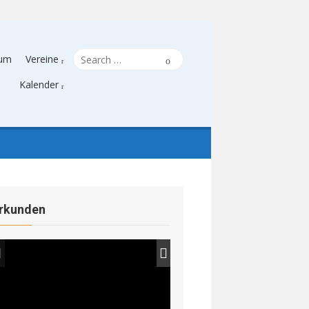
Search
Search
sum
Vereine
for:
Kalender
rkunden