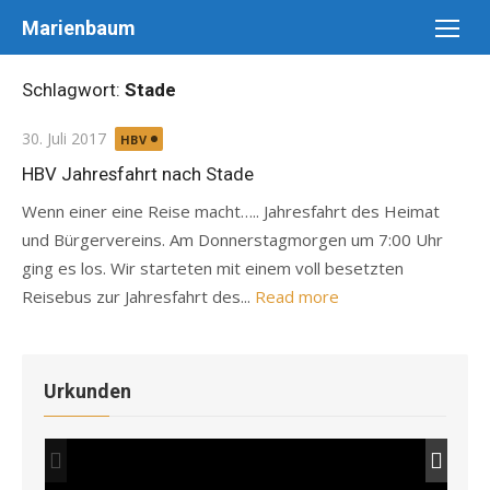
Skip
Marienbaum
to
content
Schlagwort:
Stade
Posted
30. Juli 2017
HBV
on
HBV Jahresfahrt nach Stade
Wenn einer eine Reise macht….. Jahresfahrt des Heimat
und Bürgervereins. Am Donnerstagmorgen um 7:00 Uhr
ging es los. Wir starteten mit einem voll besetzten
Reisebus zur Jahresfahrt des...
Read more
Urkunden