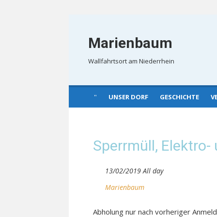
Skip
to
Marienbaum
content
Wallfahrtsort am Niederrhein
UNSER DORF
GESCHICHTE
V
Sperrmüll, Elektro-
13/02/2019 All day
Marienbaum
Abholung nur nach vorheriger Anmel