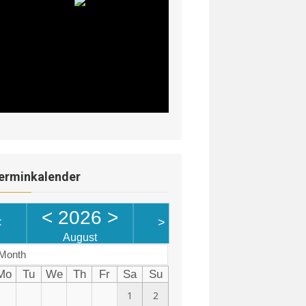
erminkalender
<
2026
>
<
>
August
Month
Mo
Tu
We
Th
Fr
Sa
Su
1
2