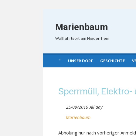
Skip
to
Marienbaum
content
Wallfahrtsort am Niederrhein
UNSER DORF
GESCHICHTE
V
Sperrmüll, Elektro-
25/09/2019 All day
Marienbaum
Abholung nur nach vorheriger Anmel