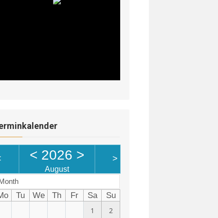
erminkalender
<
2026
>
<
>
August
Month
Mo
Tu
We
Th
Fr
Sa
Su
1
2