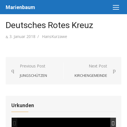
Skip
Marienbaum
to
content
Deutsches Rotes Kreuz
Posted
Author
3. Januar 2018
HansKurzawe
on
Beitragsnavigation
Previous Post
Next Post
JUNGSCHÜTZEN
KIRCHENGEMEINDE
Urkunden