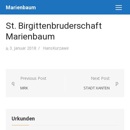
Skip
Marienbaum
to
content
St. Birgittenbruderschaft
Marienbaum
Posted
Author
3. Januar 2018
HansKurzawe
on
Beitragsnavigation
Previous Post
Next Post
MRK
STADT XANTEN
Urkunden