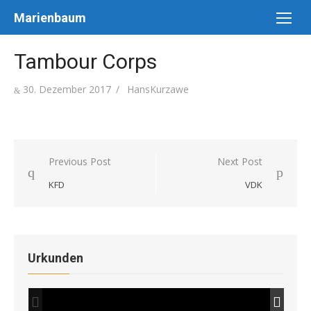
Skip
Marienbaum
to
content
Tambour Corps
Posted
Author
30. Dezember 2017
HansKurzawe
on
Beitragsnavigation
Previous Post
Next Post
KFD
VDK
Urkunden