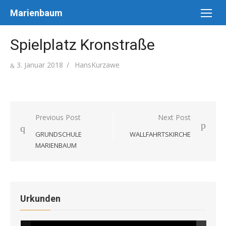
Skip
Marienbaum
to
content
Spielplatz Kronstraße
Posted
Author
3. Januar 2018
HansKurzawe
on
Beitragsnavigation
Previous Post
Next Post
GRUNDSCHULE
WALLFAHRTSKIRCHE
MARIENBAUM
Urkunden