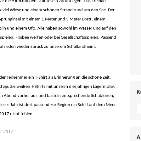
 wir die 9 km mit den Drahteseln zurücklegen. Das Freibad
nz viel Wiese und einem schönen Strand rund um den See. Der
e Sprunginsel mit einem 1 Meter und 3 Meter Brett, einem
olin und einem Ufo. Alle haben sowohl im Wasser und auf den
 spielen, Frisbee werfen oder bei Gesellschaftsspielen. Passend
zufrieden wieder zurück zu unserem Schullandheim.
r Teilnehmer ein T-Shirt als Erinnerung an die schöne Zeit.
gs die weißen T-Shirts mit unserm diesjährigen Lagermotiv.
K
am Abend vorher aus und basteln entsprechende Schablonen,
Dieses Jahr ist dort passend zur Region ein Schiff auf dem Meer
K
 2017 nicht fehlen.
rt 2017
A