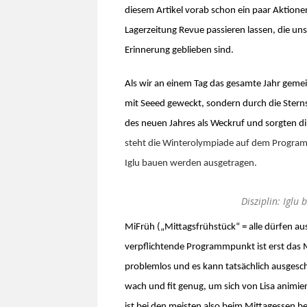
diesem Artikel vorab schon ein paar Aktion
Lagerzeitung Revue passieren lassen, die uns
Erinnerung geblieben sind.
Als wir an einem Tag das gesamte Jahr gem
mit Seeed geweckt, sondern durch die Sterns
des neuen Jahres als Weckruf und sorgten di
steht die Winterolympiade auf dem Programm.
Iglu bauen werden ausgetragen.
Disziplin: Iglu
MiFrüh („Mittagsfrühstück“ = alle dürfen au
verpflichtende Programmpunkt ist erst das Mi
problemlos und es kann tatsächlich ausgesc
wach und fit genug, um sich von Lisa animier
ist bei den meisten also beim Mittagessen be