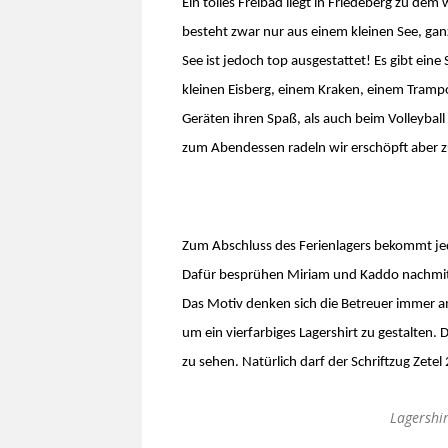
Ein tolles Freibad liegt in Friedeberg zu dem
besteht zwar nur aus einem kleinen See, ga
See ist jedoch top ausgestattet! Es gibt ein
kleinen Eisberg, einem Kraken, einem Tramp
Geräten ihren Spaß, als auch beim Volleyball
zum Abendessen radeln wir erschöpft aber 
Zum Abschluss des Ferienlagers bekommt jede
Dafür besprühen Miriam und Kaddo nachmitta
Das Motiv denken sich die Betreuer immer 
um ein vierfarbiges Lagershirt zu gestalten. 
zu sehen. Natürlich darf der Schriftzug Zetel
Lagershi