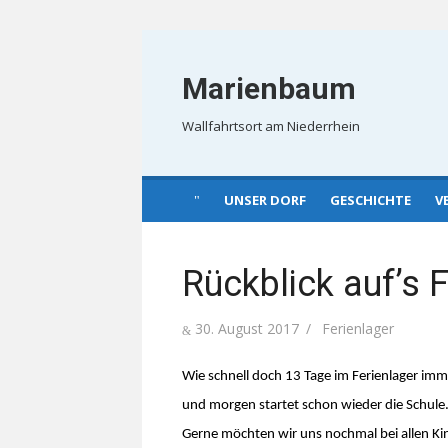
Skip
to
Marienbaum
content
Wallfahrtsort am Niederrhein
UNSER DORF
GESCHICHTE
V
Rückblick auf’s 
Posted
Author
30. August 2017
Ferienlager
on
Wie schnell doch 13 Tage im Ferienlager imm
und morgen startet schon wieder die Schule
Gerne möchten wir uns nochmal bei allen K