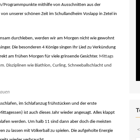
en/Programmpunkte mithilfe von Ausschnitten aus der
 von unserer schönen Zeit im Schullandheim Voslapp in Zetel in
einsam durchleben, werden wir am Morgen nicht wie gewohnt
inger. Die besonderen 4 Könige singen Ihr Lied zu Verkündung
rekt am frühen Morgen für viele grinsende Gesichter.
Mittags
 Disziplinen wie Biathlon, Curling, Schneeballschlacht und
 bauen
sschlafen, im Schlafanzug frühstücken und der erste
T
ttagessen) ist auch dieses Jahr wieder angesagt. Alles klappt
hlafen werden. Um halb 11 sind dann aber doch die meisten
en zu lassen mit Völkerball zu spielen. Die aufgeholte Energie
reits wieder verbraucht.