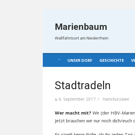
Skip
to
Marienbaum
content
Wallfahrtsort am Niederrhein
UNSER DORF
GESCHICHTE
V
Stadtradeln
Posted
Author
6. September 2017
HansKurzawe
on
Wer macht mit?
Wir (der HBV-Marien
Jetzt brauchen wir nur noch dich/euch 
Es spielt keine Rolle, ob ihr jeden Ta