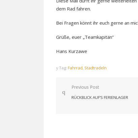
Diese Mail dürft ihr gerne weiterleite
dem Rad fahren.
Bei Fragen könnt ihr euch gerne an mi
Grüße, euer „Teamkapitän“
Hans Kurzawe
Tag:
Fahrrad
,
Stadtradeln
Beitragsnavigation
Previous Post
RÜCKBLICK AUF’S FERIENLAGER