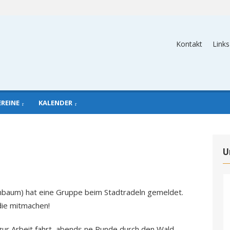
Kontakt
Links
EREINE
KALENDER
U
baum) hat eine Gruppe beim Stadtradeln gemeldet.
die mitmachen!
g zur Arbeit fahrt, abends ne Runde durch den Wald