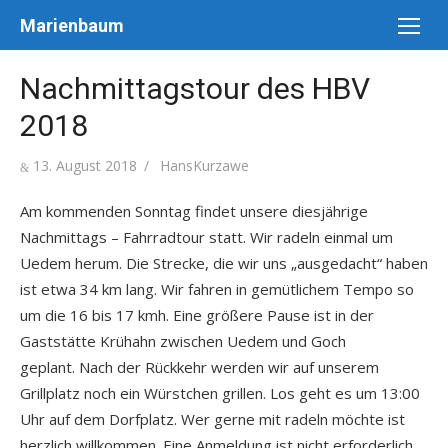
Skip
Marienbaum
to
content
Nachmittagstour des HBV
2018
Posted
Author
13. August 2018
HansKurzawe
on
Am kommenden Sonntag findet unsere diesjährige
Nachmittags – Fahrradtour statt. Wir radeln einmal um
Uedem herum. Die Strecke, die wir
uns „ausgedacht“ haben
ist etwa 34 km lang. Wir fahren in gemütlichem Tempo so
um die 16 bis 17 kmh. Eine größere Pause ist in der
Gaststätte Krühahn zwischen Uedem und Goch
geplant. Nach der Rückkehr werden wir auf unserem
Grillplatz noch ein Würstchen grillen. Los geht es um 13:00
Uhr auf dem Dorfplatz. Wer gerne mit radeln möchte ist
herzlich willkommen. Eine Anmeldung ist nicht erforderlich.