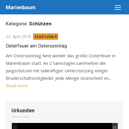
Skip
Marienbaum
to
content
Kategorie:
Schützen
Posted
22. April 2018
SCHÜTZEN
on
Osterfeuer am Ostersonntag
Am Ostersonntag fand wieder das große Osterfeuer in
Marienbaum statt. An 2 Samstagen sammelten die
Jungschützen mit tatkräftiger Unterstützung einiger
Bruderschaftsmitglieder jede Menge Grünschnitt im...
Read more
Urkunden