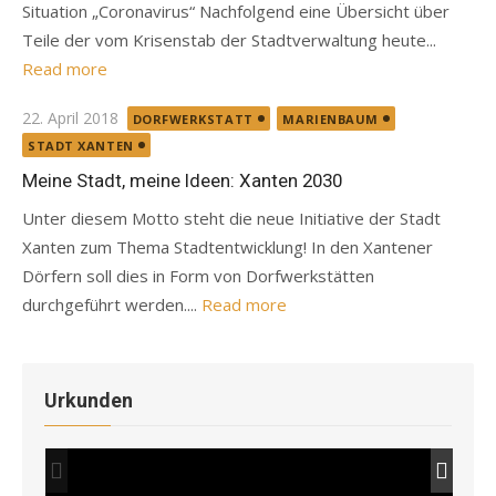
Situation „Coronavirus“ Nachfolgend eine Übersicht über
Teile der vom Krisenstab der Stadtverwaltung heute...
Read more
Posted
22. April 2018
DORFWERKSTATT
MARIENBAUM
on
STADT XANTEN
Meine Stadt, meine Ideen: Xanten 2030
Unter diesem Motto steht die neue Initiative der Stadt
Xanten zum Thema Stadtentwicklung! In den Xantener
Dörfern soll dies in Form von Dorfwerkstätten
durchgeführt werden....
Read more
Urkunden