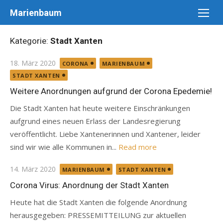
Skip
Marienbaum
to
content
Kategorie:
Stadt Xanten
Posted
18. März 2020
CORONA
MARIENBAUM
on
STADT XANTEN
Weitere Anordnungen aufgrund der Corona Epedemie!
Die Stadt Xanten hat heute weitere Einschränkungen
aufgrund eines neuen Erlass der Landesregierung
veröffentlicht. Liebe Xantenerinnen und Xantener, leider
sind wir wie alle Kommunen in...
Read more
Posted
14. März 2020
MARIENBAUM
STADT XANTEN
on
Corona Virus: Anordnung der Stadt Xanten
Heute hat die Stadt Xanten die folgende Anordnung
herausgegeben: PRESSEMITTEILUNG zur aktuellen