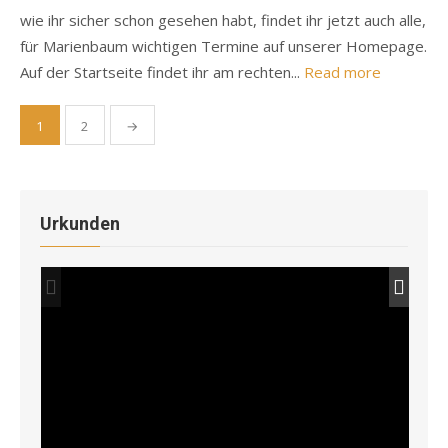
wie ihr sicher schon gesehen habt, findet ihr jetzt auch alle,
für Marienbaum wichtigen Termine auf unserer Homepage.
Auf der Startseite findet ihr am rechten...
Read more
Seitennummerierung
1
2
→
der
Beiträge
Urkunden