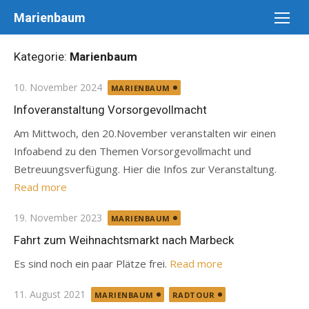
Skip
Marienbaum
to
content
Kategorie:
Marienbaum
Posted
10. November 2024
MARIENBAUM
on
Infoveranstaltung Vorsorgevollmacht
Am Mittwoch, den 20.November veranstalten wir einen
Infoabend zu den Themen Vorsorgevollmacht und
Betreuungsverfügung. Hier die Infos zur Veranstaltung.
Read more
Posted
19. November 2023
MARIENBAUM
on
Fahrt zum Weihnachtsmarkt nach Marbeck
Es sind noch ein paar Plätze frei.
Read more
Posted
11. August 2021
MARIENBAUM
RADTOUR