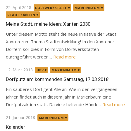
Posted
22. April 2018
DORFWERKSTATT
MARIENBAUM
on
STADT XANTEN
Meine Stadt, meine Ideen: Xanten 2030
Unter diesem Motto steht die neue Initiative der Stadt
Xanten zum Thema Stadtentwicklung! In den Xantener
Dörfern soll dies in Form von Dorfwerkstätten
durchgeführt werden....
Read more
Posted
12. März 2018
HBV
MARIENBAUM
on
Dorfputz am kommenden Samstag, 17.03.2018
Ein sauberes Dorf geht Alle an! Wie in den vergangenen
Jahren findet auch in diesem Jahr in Marienbaum eine
Dorfputzaktion statt. Da viele helfende Hände...
Read more
Posted
21. Januar 2018
MARIENBAUM
on
Kalender