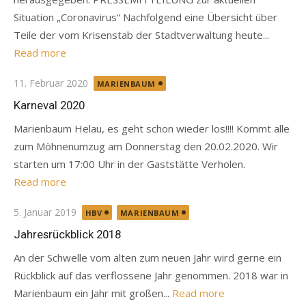
Situation „Coronavirus“ Nachfolgend eine Übersicht über
Teile der vom Krisenstab der Stadtverwaltung heute...
Read more
Posted
11. Februar 2020
MARIENBAUM
on
Karneval 2020
Marienbaum Helau, es geht schon wieder los!!!! Kommt alle
zum Möhnenumzug am Donnerstag den 20.02.2020. Wir
starten um 17:00 Uhr in der Gaststätte Verholen.
Read more
Posted
5. Januar 2019
HBV
MARIENBAUM
on
Jahresrückblick 2018
An der Schwelle vom alten zum neuen Jahr wird gerne ein
Rückblick auf das verflossene Jahr genommen. 2018 war in
Marienbaum ein Jahr mit großen...
Read more