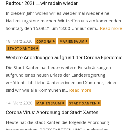
on
Radtour 2021 ….wir radeln wieder
In diesem Jahr wollen wir es wieder mal wieder eine
Nachmittagstour machen. Wir treffen uns am kommenden
Sonntag, den 15.08.21 um 13:00 Uhr auf dem...
Read more
Posted
18. März 2020
CORONA
MARIENBAUM
on
STADT XANTEN
Weitere Anordnungen aufgrund der Corona Epedemie!
Die Stadt Xanten hat heute weitere Einschränkungen
aufgrund eines neuen Erlass der Landesregierung
veröffentlicht. Liebe Xantenerinnen und Xantener, leider
sind wir wie alle Kommunen in...
Read more
Posted
14. März 2020
MARIENBAUM
STADT XANTEN
on
Corona Virus: Anordnung der Stadt Xanten
Heute hat die Stadt Xanten die folgende Anordnung
herausgegeben: PRESSEMITTEILUNG zur aktuellen