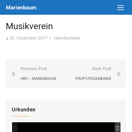
Skip
Marienbaum
to
content
Musikverein
Posted
Author
30. Dezember 2017
HansKurzawe
on
Beitragsnavigation
Previous Post
Next Post
HBV – MARIENBAUM
PROPSTEIGEMEINDE
Urkunden