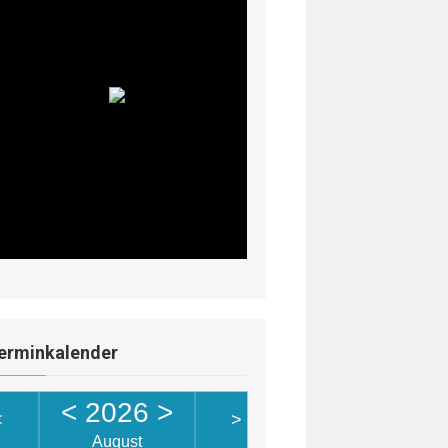
erminkalender
<
2026
>
<
>
August