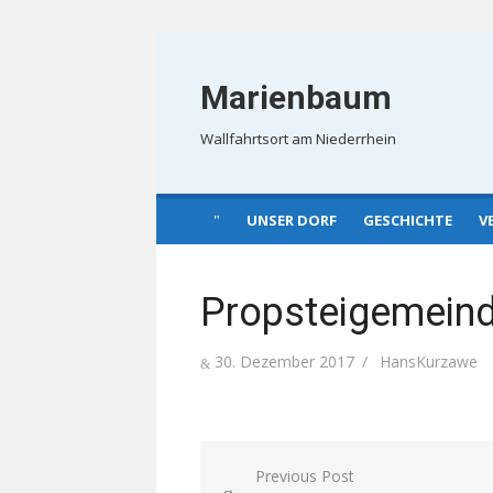
Skip
to
Marienbaum
content
Wallfahrtsort am Niederrhein
UNSER DORF
GESCHICHTE
V
Propsteigemein
Posted
Author
30. Dezember 2017
HansKurzawe
on
Beitragsnavigation
Previous Post