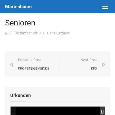
Skip
Marienbaum
to
content
Senioren
Posted
Author
30. Dezember 2017
HansKurzawe
on
Beitragsnavigation
Previous Post
Next Post
PROPSTEIGEMEINDE
KFD
Urkunden