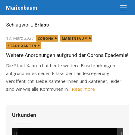
Skip
Marienbaum
to
content
Schlagwort:
Erlass
Posted
18. März 2020
CORONA
MARIENBAUM
on
STADT XANTEN
Weitere Anordnungen aufgrund der Corona Epedemie!
Die Stadt Xanten hat heute weitere Einschränkungen
aufgrund eines neuen Erlass der Landesregierung
veröffentlicht. Liebe Xantenerinnen und Xantener, leider
sind wir wie alle Kommunen in...
Read more
Urkunden