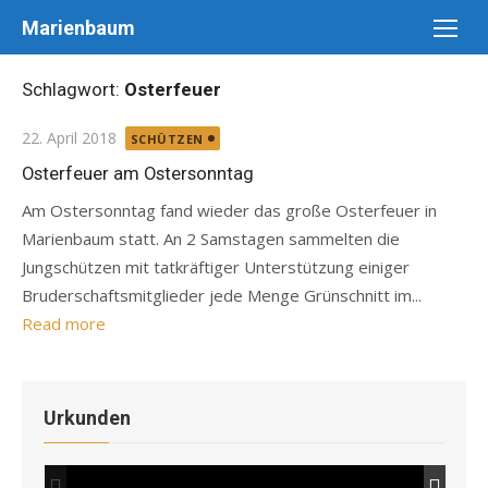
Skip
Marienbaum
to
content
Schlagwort:
Osterfeuer
Posted
22. April 2018
SCHÜTZEN
on
Osterfeuer am Ostersonntag
Am Ostersonntag fand wieder das große Osterfeuer in
Marienbaum statt. An 2 Samstagen sammelten die
Jungschützen mit tatkräftiger Unterstützung einiger
Bruderschaftsmitglieder jede Menge Grünschnitt im...
Read more
Urkunden